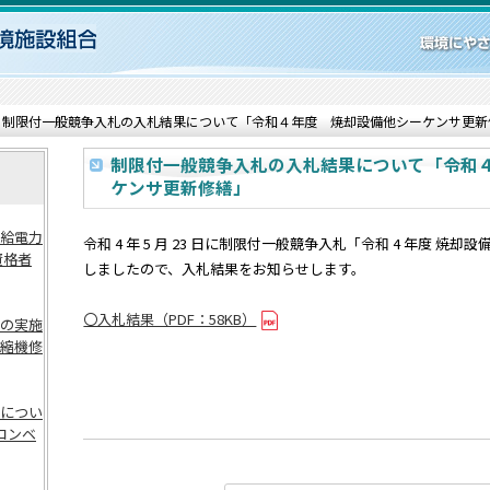
制限付一般競争入札の入札結果について「令和４年度 焼却設備他シーケンサ更新
制限付一般競争入札の入札結果について「令和
ケンサ更新修繕」
給電力
令和 4 年 5 月 23 日に制限付一般競争入札「令和 4 年度 
資格者
しましたので、入札結果をお知らせします。
〇入札結果（PDF：58KB）
の実施
縮機修
につい
コンベ