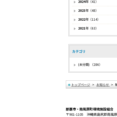
2024
年（41）
2023
年（48）
2022
年（114）
2021
年（63）
カテゴリ
(未分類) （286）
トップページ
お知らせ
那覇市・南風原町環境施設組合
〒901-1105 沖縄県島尻郡南風