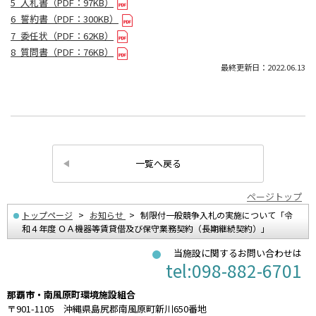
5_入札書（PDF：97KB）
6_誓約書（PDF：300KB）
7_委任状（PDF：62KB）
8_質問書（PDF：76KB）
最終更新日：2022.06.13
一覧へ戻る
ページトップ
トップページ
お知らせ
制限付一般競争入札の実施について「令
和４年度 ＯＡ機器等賃貸借及び保守業務契約（長期継続契約）」
当施設に関するお問い合わせは
tel:098-882-6701
那覇市・南風原町環境施設組合
〒901-1105 沖縄県島尻郡南風原町新川650番地