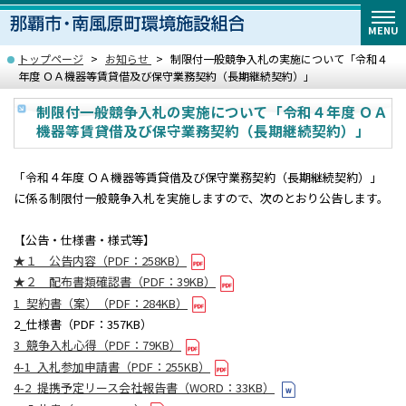
MENU
トップページ
お知らせ
制限付一般競争入札の実施について「令和４
年度 ＯＡ機器等賃貸借及び保守業務契約（長期継続契約）」
制限付一般競争入札の実施について「令和４年度 ＯＡ
機器等賃貸借及び保守業務契約（長期継続契約）」
「令和４年度 ＯＡ機器等賃貸借及び保守業務契約（長期継続契約）」
に係る制限付一般競争入札を実施しますので、次のとおり公告します。
【公告・仕様書・様式等】
★１ 公告内容（PDF：258KB）
★２ 配布書類確認書（PDF：39KB）
1_契約書（案）（PDF：284KB）
2_仕様書（PDF：357KB）
3_競争入札心得（PDF：79KB）
4-1_入札参加申請書（PDF：255KB）
4-2_提携予定リース会社報告書（WORD：33KB）