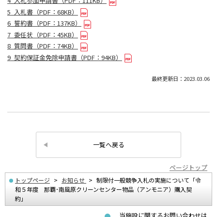
4_入札参加申請書（PDF：111KB）
5_入札書（PDF：68KB）
6_誓約書（PDF：137KB）
7_委任状（PDF：45KB）
8_質問書（PDF：74KB）
9_契約保証金免除申請書（PDF：94KB）
最終更新日：2023.03.06
一覧へ戻る
ページトップ
トップページ
お知らせ
制限付一般競争入札の実施について「令
和５年度 那覇･南風原クリーンセンター物品（アンモニア）購入契
約」
当施設に関するお問い合わせは