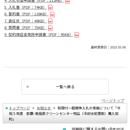
4_入札参加申請書（PDF：112KB）
5_入札書（PDF：74KB）
6_誓約書（PDF：138KB）
7_委任状（PDF：46KB）
8_質問書（PDF：75KB）
9_契約保証金免除申請書（PDF：95KB）
最終更新日：2023.03.06
一覧へ戻る
ページトップ
トップページ
お知らせ
制限付一般競争入札の実施について「令
和５年度 那覇･南風原クリーンセンター物品（冷却水処理剤）購入契
約」
当施設に関するお問い合わせは