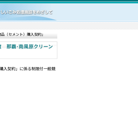
物品（セメント）購入契約」
 那覇･南風原クリーン
）購入契約」に係る制限付一般競