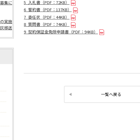
5_入札書（PDF：72KB）
募集に
6_誓約書（PDF：137KB）
7_委任状（PDF：44KB）
の実施
8_質問書（PDF：74KB）
灰移送
9_契約保証金免除申請書（PDF：94KB）
一覧へ戻る