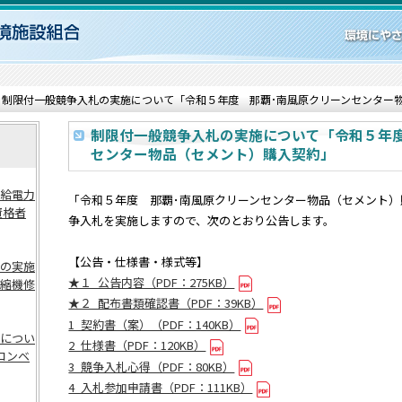
制限付一般競争入札の実施について「令和５年度 那覇･南風原クリーンセンター
制限付一般競争入札の実施について「令和５年度
センター物品（セメント）購入契約」
給電力
「令和５年度 那覇･南風原クリーンセンター物品（セメント
資格者
争入札を実施しますので、次のとおり公告します。
【公告・仕様書・様式等】
の実施
★１_公告内容（PDF：275KB）
縮機修
★２_配布書類確認書（PDF：39KB）
1_契約書（案）（PDF：140KB）
につい
2_仕様書（PDF：120KB）
コンベ
3_競争入札心得（PDF：80KB）
4_入札参加申請書（PDF：111KB）