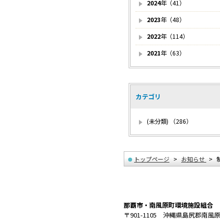
2024
年（41）
2023
年（48）
2022
年（114）
2021
年（63）
カテゴリ
(未分類) （286）
トップページ
お知らせ
那覇市・南風原町環境施設組合
〒901-1105 沖縄県島尻郡南風