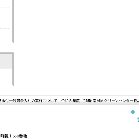
制限付一般競争入札の実施について「令和５年度 那覇･南風原クリーンセンター物
原町新川650番地