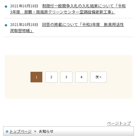
制限付一般競争入札の入札結果について「令和
2021年10月18日
3年度 那覇・南風原クリーンセンター空調設備更新工事」
回答の掲載について「令和3年度 脱臭用活性
2021年10月18日
炭取替修繕」
1
2
3
4
次 >
ページトップ
トップページ
お知らせ