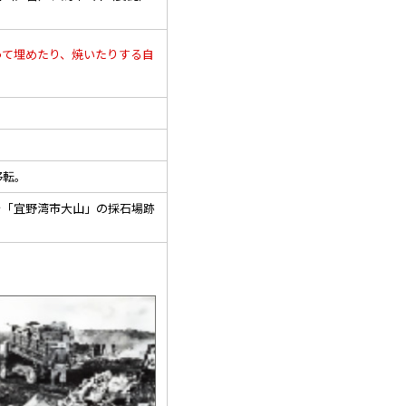
て埋めたり、焼いたりする自
移転。
「宜野湾市大山」の採石場跡