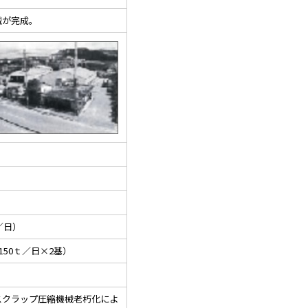
械が完成。
／日）
50ｔ／日×2基）
クラップ圧縮機械老朽化によ