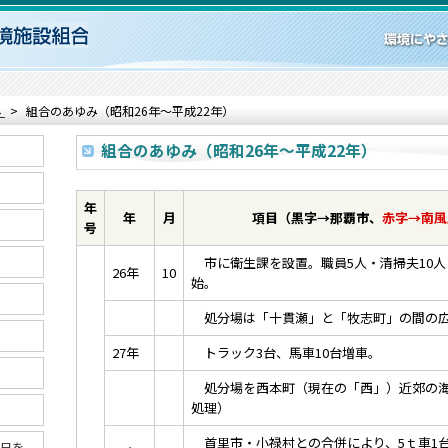
み
組合のあゆみ（昭和26年～平成22年）
組合のあゆみ（昭和26年～平成22年）
年
年
月
項目（黒字→那覇市、
赤字→南風
号
市に衛生課を設置。職員5人・清掃夫10人
26年
10
始。
処分場は「十貫瀬」と「牧志町」の間の
27年
トラック3台、馬車10台増車。
処分場を西本町（現在の「西」）近郊の海
処理）
首里市・小禄村との合併により、5ｔ車1台
8日を