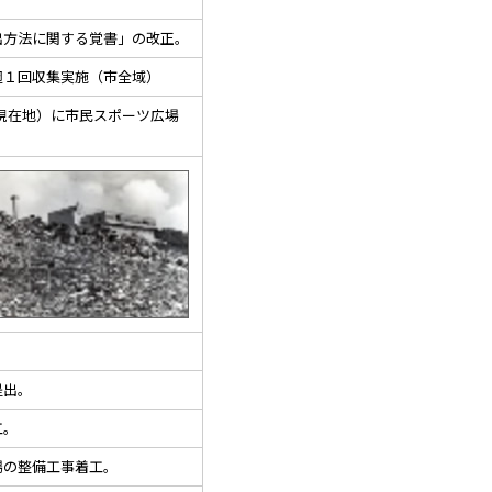
方法に関する覚書」の改正。
１回収集実施（市全域）
ｰ現在地）に市民スポーツ広場
提出。
工。
の整備工事着工。