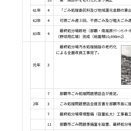
61年
4
「ごみ処理委託料及び地域還元金額の算出
62年
4
可燃ごみ週３回、不燃ごみ及び粗大ごみ週
最終処分場跡地（那覇・南風原ｸﾘｰﾝｾﾝﾀ
63年
4
（野球用広場）完成（総面積10,698ｍ2）
最終処分場汚水処理施設の老朽化
による全面改良工事完了。
元年
3
7
那覇市ごみ処理問題懇話会が発足。
2年
3
ごみ処理問題懇話会提言書を那覇市長に
7
最終処分場環境整備（容量拡大）工事着
11
那覇市ごみ問題準備室を設置、最終処分場