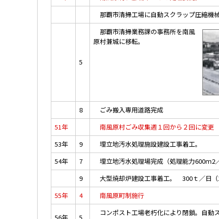
那覇市清掃工場に自動スクラップ圧縮機
那覇市清掃業務課の事務所を南風
原村兼城に移転。
5
8
ごみ搬入専用道路完成
51年
南風原村ごみ収集週１回から２回に変更
53年
9
埋立地汚水処理施設建設工事着工。
54年
7
埋立地汚水処理場完成（処理能力600ｍ2
9
大型焼却炉建設工事着工。 300ｔ／日（1
55年
4
南風原町制施行
コンポスト工場老朽化により閉鎖。自動ス
56年
5