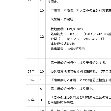
り廃止。
10
可燃物、不燃物、粗大ごみの三分別方式開
大型焼却炉完成
敷地面積：149,087ｍ2
処理能力：300ｔ／日（150ｔ／24ｈ×2
12
炉型式：三菱・マルチンMR-W-211形
連続燃焼式焼却炉
総事業費：35億5千万円
第一焼却炉老朽化により予備炉とする。
57年
10
委託収集地域でも分別収集開始。（市全域
59年
1
「南風原町と那覇市との公害防止協定」
5
第二焼却炉老朽化により廃止。
「ごみ処理委託料及び地域還元金額の算出
60年
4
と南風原町が締結。
10
第一焼却炉を老朽化により廃止