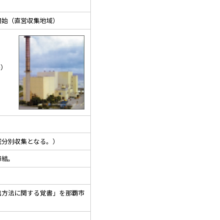
始（直営収集地域）
基）
分別収集となる。）
締結。
方法に関する覚書」を那覇市