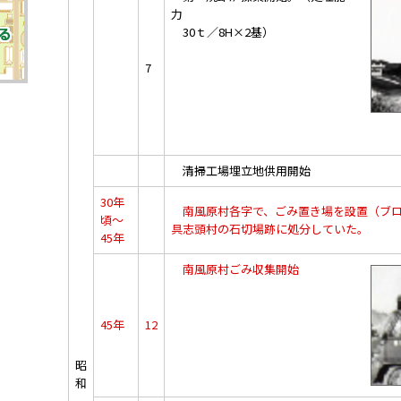
力
30ｔ／8H×2基）
7
清掃工場埋立地供用開始
30年
南風原村各字で、ごみ置き場を設置（ブロ
頃～
具志頭村の石切場跡に処分していた。
45年
南風原村ごみ収集開始
45年
12
昭
和