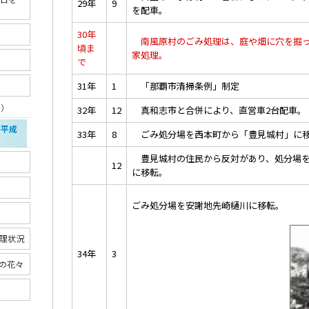
29年
9
を配車。
30年
南風原村のごみ処理は、庭や畑に穴を掘っ
頃ま
家処理。
で
31年
1
「那覇市清掃条例」制定
～）
32年
12
真和志市と合併により、直営車2台配車。
～平成
33年
8
ごみ処分場を西本町から「豊見城村」に
豊見城村の住民から反対があり、処分場を
12
に移転。
ごみ処分場を安謝地先崎樋川に移転。
理状況
34年
3
の花々