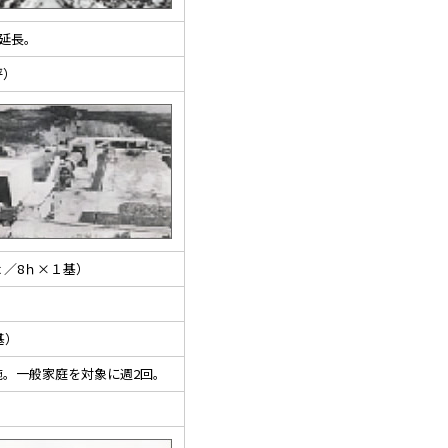
延長。
坪）
／8ｈ×１基）
2基）
。一般家庭を対象に週2回。