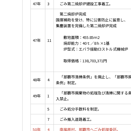
47年
3
ごみ第二焼却炉建設工事着工。
第二焼却炉完成
国庫補助を受け、特に公害防止に留意し、
集塵装置を完備した第二焼却炉完成
敷地面積：455.85ｍ2
47年
11
焼却能力：40ｔ／8ｈ×1基
炉型式：エバラ揺動ロストル
取得価格：138,703,371円
「那覇市清掃条例」を廃止し、「那覇市廃
48年
4
条例」制定。
「那覇市廃棄物の処理及び清掃に関する条
49年
1
入禁止。
5
ごみ処分手数料を制定。
7
ごみ搬入道路着工。
50年
4
南風原村、那覇市へごみ処理委託。