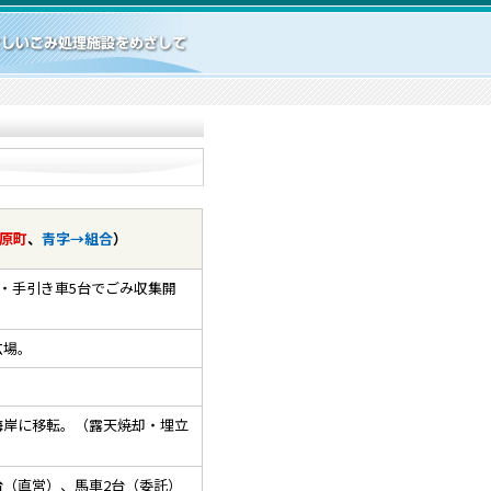
原町
、
青字→組合
）
・手引き車5台でごみ収集開
広場。
岸に移転。（露天焼却・埋立
（直営）、馬車2台（委託）