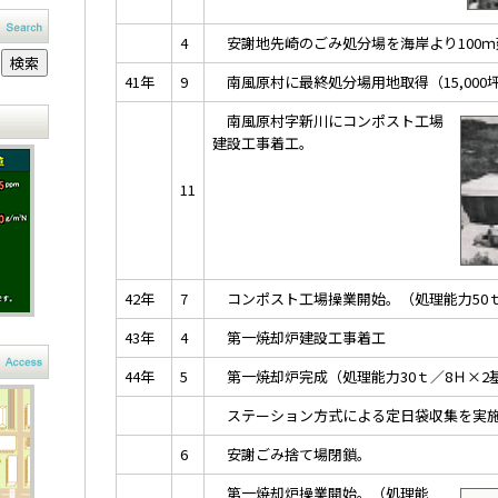
4
安謝地先崎のごみ処分場を海岸より100ｍ
41年
9
南風原村に最終処分場用地取得（15,000
南風原村字新川にコンポスト工場
建設工事着工。
11
42年
7
コンポスト工場操業開始。（処理能力50ｔ
43年
4
第一焼却炉建設工事着工
44年
5
第一焼却炉完成（処理能力30ｔ／8Ｈ×
ステーション方式による定日袋収集を実施
6
安謝ごみ捨て場閉鎖。
第一焼却炉操業開始。（処理能