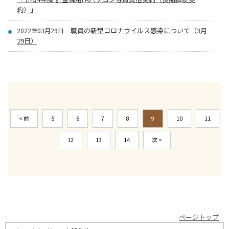
約）」
職員の新型コロナウイルス感染について（3月
2022年03月29日
29日）
< 前
5
6
7
8
9
10
11
12
13
14
次 >
ページトップ